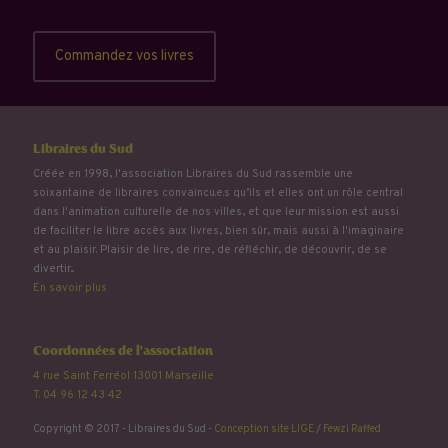
Commandez vos livres
Libraires du Sud
Créée en 1998, l'association Libraires du Sud rassemble une
soixantaine de libraires convaincu.e.s qu’ils et elles ont un rôle central
dans l'animation culturelle de nos villes, et que leur mission est aussi
de faciliter le libre accès aux livres, bien sûr, mais aussi à l'imaginaire
et au plaisir. Plaisir de lire, de rire, de réfléchir, de découvrir, de se
divertir...
En savoir plus
Coordonnées de l'association
4 rue Saint Ferréol 13001 Marseille
T. 04 96 12 43 42
Copyright © 2017 - Libraires du Sud -
Conception site LIGE
/
Fewzi Raffed