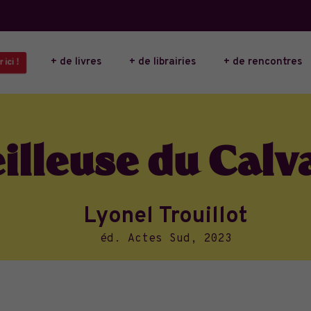
+ de livres
+ de librairies
+ de rencontres
 ici !
illeuse du Calv
Lyonel Trouillot
éd. Actes Sud, 2023