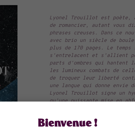
Lyonel Trouillot est poète, 
de romancier, autant vous di
phrases creuses. Dans ce nou
avec brio un siècle de boule
plus de 170 pages. Le temps 
s'entrelacent et s'allient p
parts d'ombres qui hantent l
les lumineux combats de cell
de troquer leur liberté cont
une langue qui donne envie d
Lyonel Trouillot signe un hy
qu'une puissante mise en abî
Librairie la Rumeur des Crêtes
Bienvenue !