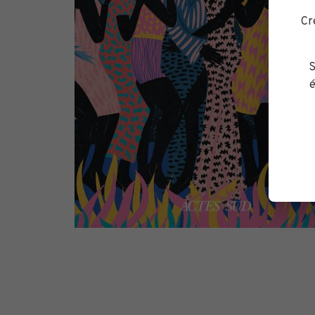
Cr
S
é