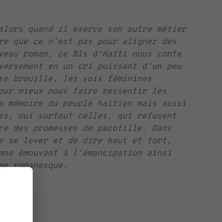
alors quand il exerce son autre métier
re que ce n'est pas pour aligner des
veau roman, ce fils d'Haïti nous conte
versement en un cri puissant d'un peu
se brouille, les voix féminines
our mieux nous faire ressentir les
a mémoire du peuple haïtien mais aussi
es, oui surtout celles, qui refusent
re des promesses de pacotille. Dans
e se lever et de dire haut et fort,
mne émouvant à l'émancipation ainsi
me romanesque.