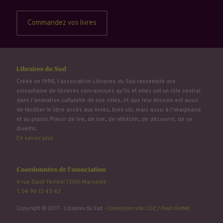
Commandez vos livres
Libraires du Sud
Créée en 1998, l'association Libraires du Sud rassemble une
soixantaine de libraires convaincu.e.s qu’ils et elles ont un rôle central
dans l'animation culturelle de nos villes, et que leur mission est aussi
de faciliter le libre accès aux livres, bien sûr, mais aussi à l'imaginaire
et au plaisir. Plaisir de lire, de rire, de réfléchir, de découvrir, de se
divertir...
En savoir plus
Coordonnées de l'association
4 rue Saint Ferréol 13001 Marseille
T. 04 96 12 43 42
Copyright © 2017 - Libraires du Sud -
Conception site LIGE
/
Fewzi Raffed