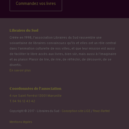
Commandez vos livres
Libraires du Sud
Créée en 1998, l'association Libraires du Sud rassemble une
soixantaine de libraires convaincu.e.s qu’ils et elles ont un rôle central
dans l'animation culturelle de nos villes, et que leur mission est aussi
de faciliter le libre accès aux livres, bien sûr, mais aussi à l'imaginaire
et au plaisir. Plaisir de lire, de rire, de réfléchir, de découvrir, de se
divertir...
En savoir plus
Coordonnées de l'association
4 rue Saint Ferréol 13001 Marseille
T. 04 96 12 43 42
Copyright © 2017 - Libraires du Sud -
Conception site LIGE
/
Fewzi Raffed
Mentions légales