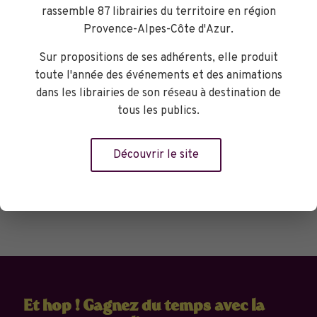
rassemble 87 librairies du territoire en région
demander au fil des pages qu'elle bête
Provence-Alpes-Côte d'Azur.
l'habite ?
Sur propositions de ses adhérents, elle produit
toute l'année des événements et des animations
dans les librairies de son réseau à destination de
Librairie le Bleuet - Isabelle
tous les publics.
Découvrir le site
Réserver
Et hop ! Gagnez du temps avec la