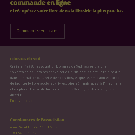
commande en ligne
et récupérez votre livre dans la librairie la plus proche.
Commandez vos livres
Libraires du Sud
Créée en 1998, l'association Libraires du Sud rassemble une
soixantaine de libraires convaincu.e.s qu’ils et elles ont un rôle central
dans l'animation culturelle de nos villes, et que leur mission est aussi
de faciliter le libre accès aux livres, bien sûr, mais aussi à l'imaginaire
et au plaisir. Plaisir de lire, de rire, de réfléchir, de découvrir, de se
divertir...
En savoir plus
Coordonnées de l'association
4 rue Saint Ferréol 13001 Marseille
T. 04 96 12 43 42