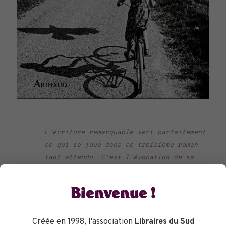
L'écriture remarquable sert parfaitement
ce qui se joue dans ce troisième roman
tant attendu. C'est l'évocation de sa
jeunesse ,de son rapport au monde
animal,son attention aux petits
Bienvenue !
insectes,aux oiseaux,aux poissons,aux
chiens... Mais c'est surtout écrire la
Créée en 1998, l'association
Libraires du Sud
part animale qui est en elle et se