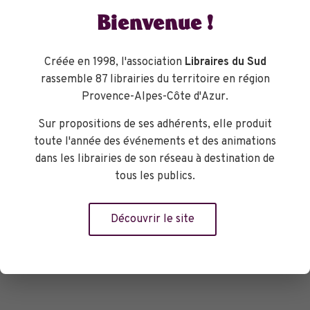
et du fantastique. Nous nous unissons à
Bienvenue !
Kazuao Ishiguro pour dire que “Le monde
magnifique et horrible de Mariana
Enriquez, tel qu’on l’entrevoit dans
Créée en 1998, l'association
Libraires du Sud
"Les Dangers de fumer au lit", avec ses
rassemble 87 librairies du territoire en région
adolescents détraqués, ses fantômes, les
Provence-Alpes-Côte d'Azur.
miséreux tristes et furieux de
Sur propositions de ses adhérents, elle produit
l’Argentine moderne, est la découverte
toute l'année des événements et des animations
la plus excitante [que j'ai] faite en
dans les librairies de son réseau à destination de
littérature depuis longtemps."
tous les publics.
Librairie Histoire de l'oeil
Découvrir le site
Réserver