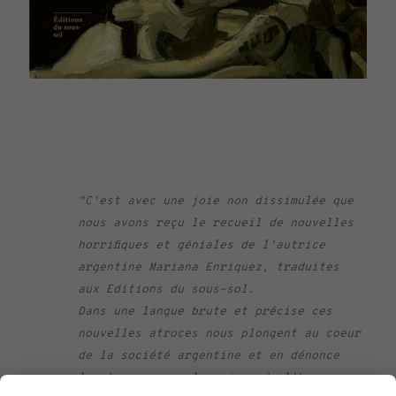
"C'est avec une joie non dissimulée que
nous avons reçu le recueil de nouvelles
horrifiques et géniales de l'autrice
argentine Mariana Enriquez, traduites
aux Editions du sous-sol.
Dans une langue brute et précise ces
nouvelles atroces nous plongent au coeur
de la société argentine et en dénonce
les travers par le prisme de l'horreur