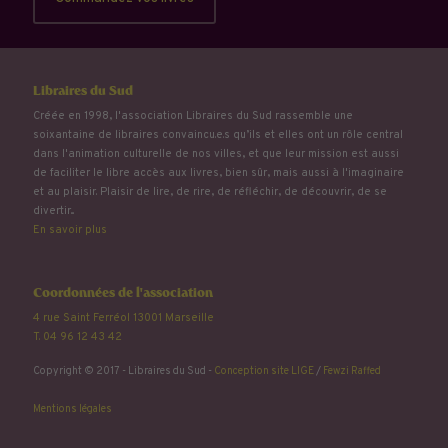
Libraires du Sud
Créée en 1998, l'association Libraires du Sud rassemble une
soixantaine de libraires convaincu.e.s qu’ils et elles ont un rôle central
dans l'animation culturelle de nos villes, et que leur mission est aussi
de faciliter le libre accès aux livres, bien sûr, mais aussi à l'imaginaire
et au plaisir. Plaisir de lire, de rire, de réfléchir, de découvrir, de se
divertir...
En savoir plus
Coordonnées de l'association
4 rue Saint Ferréol 13001 Marseille
T. 04 96 12 43 42
Copyright © 2017 - Libraires du Sud -
Conception site LIGE
/
Fewzi Raffed
Mentions légales