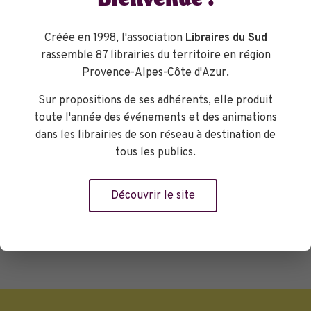
Bienvenue !
contrastes qui se dessinent entre la
solidarité des différents peuples
Créée en 1998, l'association
Libraires du Sud
autochtones et la ville moderne et
rassemble 87 librairies du territoire en région
foisonnante de Montréal. Entre le calme
Provence-Alpes-Côte d'Azur.
de la toundra et l'agitation perpétuelle
de la ville. Entre la rage et l'amour.
Sur propositions de ses adhérents, elle produit
Un livre qui a de la « voix » !
toute l'année des événements et des animations
Librairie Le Bleuet
dans les librairies de son réseau à destination de
tous les publics.
Découvrir le site
Réserver