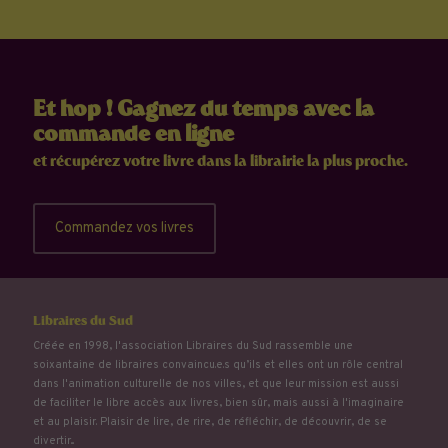
Et hop ! Gagnez du temps avec la
commande en ligne
et récupérez votre livre dans la librairie la plus proche.
Commandez vos livres
Libraires du Sud
Créée en 1998, l'association Libraires du Sud rassemble une
soixantaine de libraires convaincu.e.s qu’ils et elles ont un rôle central
dans l'animation culturelle de nos villes, et que leur mission est aussi
de faciliter le libre accès aux livres, bien sûr, mais aussi à l'imaginaire
et au plaisir. Plaisir de lire, de rire, de réfléchir, de découvrir, de se
divertir...