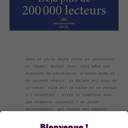
Dans un style épuré riche en sensations
et images, Michel Jean, nous offre une
histoire de résilience, d'entre-aide et
de seconde chance; La Nature est cœur de
ce roman, elle est le salue et un retour
à l'essentiel : vivre en symbiose avec
les éléments naturels ! Un livre
encourageant, qui tourne nos regards
vers les personnes défavorisées de nos
sociétés individualistes. J'ai aimé les