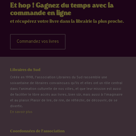
Et hop ! Gagnez du temps avec la
commande en ligne
et récupérez votre livre dans la librairie la plus proche.
Commandez vos livres
Libraires du Sud
Créée en 1998, l'association Libraires du Sud rassemble une
soixantaine de libraires convaincu.e.s qu’ils et elles ont un rôle central
dans l'animation culturelle de nos villes, et que leur mission est aussi
de faciliter le libre accès aux livres, bien sûr, mais aussi à l'imaginaire
et au plaisir. Plaisir de lire, de rire, de réfléchir, de découvrir, de se
divertir...
En savoir plus
Coordonnées de l'association