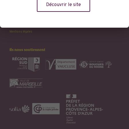
Clara Chotil
Découvrir le site
4 rue Saint Ferréol 13001 Marseille
T. 04 96 12 43 42
Copyright © 2017 - Libraires du Sud -
Conception site LIGE
/
Fewzi Raffed
Mentions légales
Ils nous soutiennent