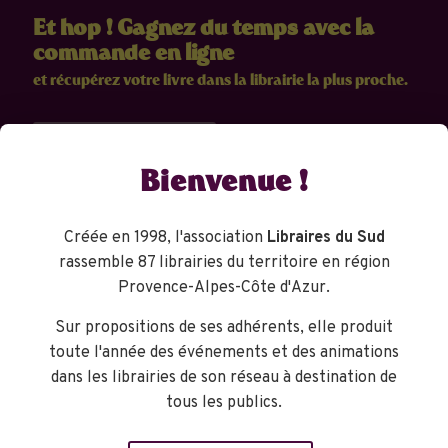
Et hop ! Gagnez du temps avec la
commande en ligne
et récupérez votre livre dans la librairie la plus proche.
Commandez vos livres
Bienvenue !
Créée en 1998, l'association
Libraires du Sud
Libraires du Sud
rassemble 87 librairies du territoire en région
Créée en 1998, l'association Libraires du Sud rassemble une
soixantaine de libraires convaincu.e.s qu’ils et elles ont un rôle central
Provence-Alpes-Côte d'Azur.
dans l'animation culturelle de nos villes, et que leur mission est aussi
de faciliter le libre accès aux livres, bien sûr, mais aussi à l'imaginaire
Sur propositions de ses adhérents, elle produit
et au plaisir. Plaisir de lire, de rire, de réfléchir, de découvrir, de se
toute l'année des événements et des animations
divertir...
dans les librairies de son réseau à destination de
En savoir plus
tous les publics.
Le Blanc du drapeau – Julie Scheibling,
Coordonnées de l'association
0