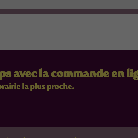
mps avec la commande en li
brairie la plus proche.