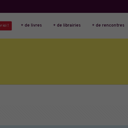
+ de livres
+ de librairies
+ de rencontres
ici !