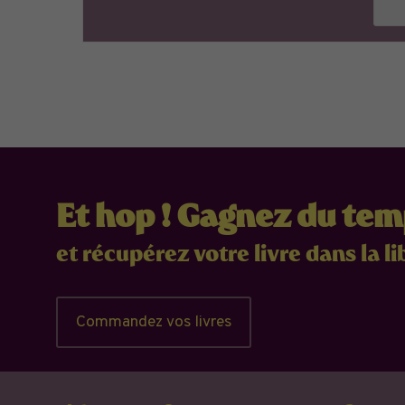
Et hop ! Gagnez du te
et récupérez votre livre dans la li
Commandez vos livres