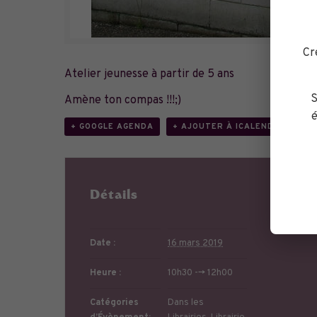
Cr
Atelier jeunesse à partir de 5 ans
S
Amène ton compas !!!;)
é
+ GOOGLE AGENDA
+ AJOUTER À ICALENDAR
Détails
Or
Date :
16 mars 2019
Heure :
10h30 --> 12h00
Catégories
Dans les