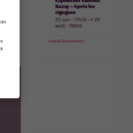
Exposition Vanessa
Kuzay – Après les
cigognes
25 juin - 17h30
-->
29
ies
août - 19h00
es
View All Évènements
 à