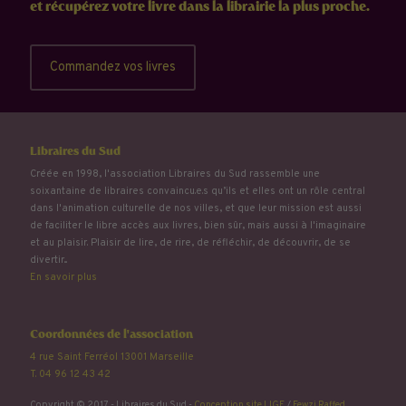
et récupérez votre livre dans la librairie la plus proche.
Commandez vos livres
Libraires du Sud
Créée en 1998, l'association Libraires du Sud rassemble une
soixantaine de libraires convaincu.e.s qu’ils et elles ont un rôle central
dans l'animation culturelle de nos villes, et que leur mission est aussi
de faciliter le libre accès aux livres, bien sûr, mais aussi à l'imaginaire
et au plaisir. Plaisir de lire, de rire, de réfléchir, de découvrir, de se
divertir...
En savoir plus
Coordonnées de l'association
4 rue Saint Ferréol 13001 Marseille
T. 04 96 12 43 42
Copyright © 2017 - Libraires du Sud -
Conception site LIGE
/
Fewzi Raffed