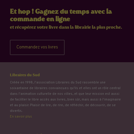
Et hop ! Gagnez du temps avec la
commande en ligne
et récupérez votre livre dans la librairie la plus proche.
Commandez vos livres
Libraires du Sud
Créée en 1998, l'association Libraires du Sud rassemble une
soixantaine de libraires convaincu.e.s qu’ils et elles ont un rôle central
dans l'animation culturelle de nos villes, et que leur mission est aussi
de faciliter le libre accès aux livres, bien sûr, mais aussi à l'imaginaire
et au plaisir. Plaisir de lire, de rire, de réfléchir, de découvrir, de se
divertir...
En savoir plus