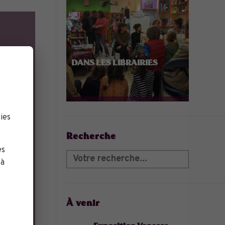
DANS LES LIBRAIRIES
ies
Recherche
es
 à
À venir