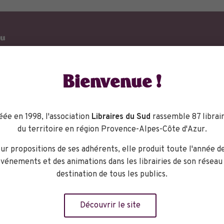
eu
Librairie BD
Bienvenue !
Fugues Nice
31 rue
d’Angleterre
éée en 1998, l'association
Libraires du Sud
rassemble 87 librair
Nice
,
06000
du territoire en région Provence-Alpes-Côte d'Azur.
+ Google Map
ur propositions de ses adhérents, elle produit toute l'année d
phone :
+33493874922
vénements et des animations dans les librairies de son réseau
destination de tous les publics.
:
www.bdfuguecafe.fr
Découvrir le site