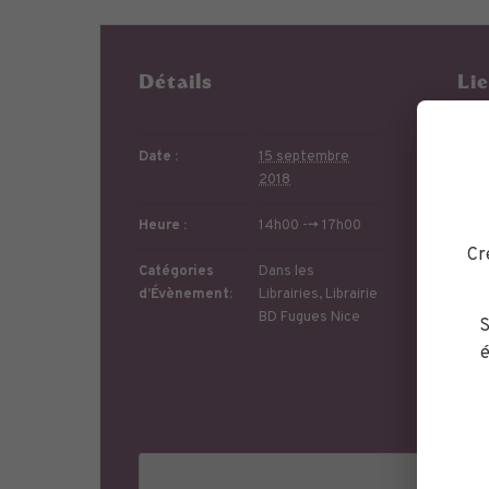
Détails
Li
Date :
15 septembre
2018
Heure :
14h00 --> 17h00
Cr
Catégories
Dans les
d’Évènement:
Librairies
,
Librairie
BD Fugues Nice
S
Télé
é
Site 