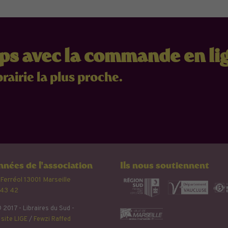
mps avec la commande en li
brairie la plus proche.
nées de l'association
Ils nous soutiennent
 Ferréol 13001 Marseille
 43 42
 2017 - Libraires du Sud -
site LIGE
/
Fewzi Raffed