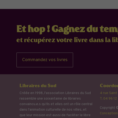
Et hop ! Gagnez du te
et récupérez votre livre dans la li
Commandez vos livres
Libraires du Sud
Coordon
Créée en 1998, l'association Libraires du Sud
4 rue Saint
rassemble une soixantaine de libraires
T. 04 96 12
convaincu.e.s qu’ils et elles ont un rôle central
Copyright ©
dans l'animation culturelle de nos villes, et
Conception 
que leur mission est aussi de faciliter le libre