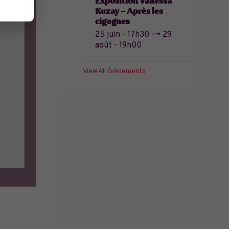
Exposition Vanessa
Kuzay – Après les
cigognes
25 juin - 17h30
-->
29
août - 19h00
View All Évènements