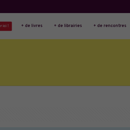
+ de livres
+ de librairies
+ de rencontres
 ici !