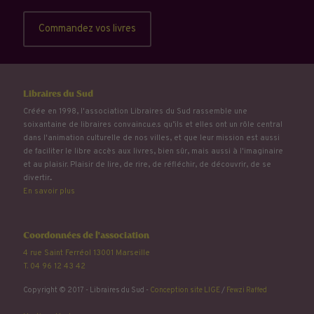
Commandez vos livres
Libraires du Sud
Créée en 1998, l'association Libraires du Sud rassemble une
soixantaine de libraires convaincu.e.s qu’ils et elles ont un rôle central
dans l'animation culturelle de nos villes, et que leur mission est aussi
de faciliter le libre accès aux livres, bien sûr, mais aussi à l'imaginaire
et au plaisir. Plaisir de lire, de rire, de réfléchir, de découvrir, de se
divertir...
En savoir plus
Coordonnées de l'association
4 rue Saint Ferréol 13001 Marseille
T. 04 96 12 43 42
Copyright © 2017 - Libraires du Sud -
Conception site LIGE
/
Fewzi Raffed