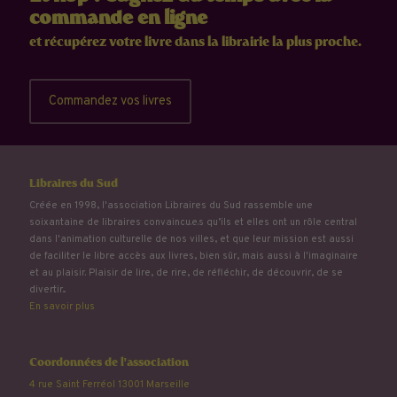
commande en ligne
et récupérez votre livre dans la librairie la plus proche.
Commandez vos livres
Libraires du Sud
Créée en 1998, l'association Libraires du Sud rassemble une
soixantaine de libraires convaincu.e.s qu’ils et elles ont un rôle central
dans l'animation culturelle de nos villes, et que leur mission est aussi
de faciliter le libre accès aux livres, bien sûr, mais aussi à l'imaginaire
et au plaisir. Plaisir de lire, de rire, de réfléchir, de découvrir, de se
divertir...
En savoir plus
Coordonnées de l'association
4 rue Saint Ferréol 13001 Marseille