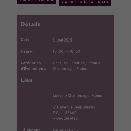
+ GOOGLE AGENDA
+ AJOUTER À ICALENDAR
Détails
Date :
11 mai 2019
Heure :
10h00 --> 18h00
Catégories
Dans les Librairies
,
Librairie
d’Évènement:
Charlemagne Fréjus
Lieu
Librairie Charlemagne Fréjus
211, avenue Jean Jaurès
Fréjus
,
83600
+ Google Map
Téléphone :
04.94.17.07.97