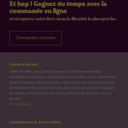
Et hop ! Gagnez du temps avec la
commande en ligne
et récupérez votre livre dans la librairie la plus proche.
Commandez vos livres
Libraires du Sud
Créée en 1998, l'association Libraires du Sud rassemble une
soixantaine de libraires convaincu.e.s qu’ils et elles ont un rôle central
dans l'animation culturelle de nos villes, et que leur mission est aussi
de faciliter le libre accès aux livres, bien sûr, mais aussi à l'imaginaire
et au plaisir. Plaisir de lire, de rire, de réfléchir, de découvrir, de se
divertir...
En savoir plus
Coordonnées de l'association