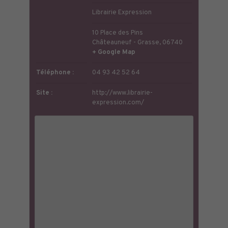
Librairie Expression
10 Place des Pins
Châteauneuf - Grasse
,
06740
+ Google Map
Téléphone :
04 93 42 52 64
Site :
http://www.librairie-
expression.com/