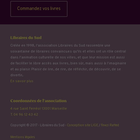
Commandez vos livres
Libraires du Sud
Créée en 1998, l'association Libraires du Sud rassemble une
soixantaine de libraires convaincu.e.s qu’ils et elles ont un rôle central
dans l'animation culturelle de nos villes, et que leur mission est aussi
de faciliter le libre accès aux livres, bien sûr, mais aussi à l'imaginaire
et au plaisir. Plaisir de lire, de rire, de réfléchir, de découvrir, de se
divertir...
En savoir plus
Coordonnées de l'association
4 rue Saint Ferréol 13001 Marseille
T. 04 96 12 43 42
Copyright © 2017 - Libraires du Sud -
Conception site LIGE
/
Fewzi Raffed
Mentions légales