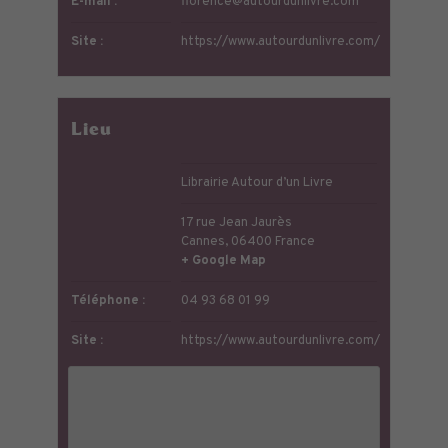
E-mail :
florence@autourdunlivre.com
Site :
https://www.autourdunlivre.com/
Lieu
Librairie Autour d’un Livre
17 rue Jean Jaurès
Cannes
,
06400
France
+ Google Map
Téléphone :
04 93 68 01 99
Site :
https://www.autourdunlivre.com/