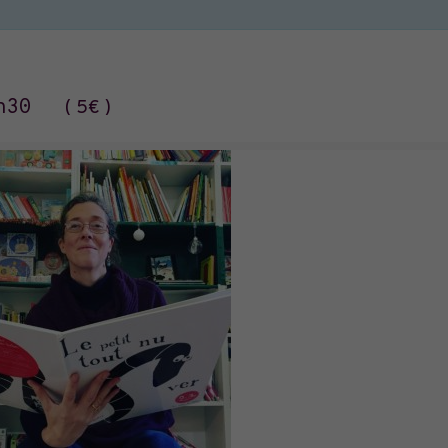
h30
5€