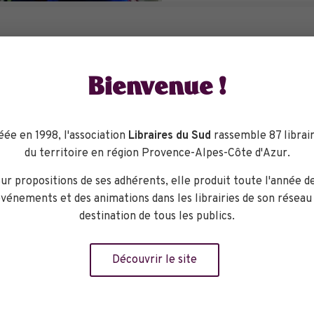
ara Hug, son nom veut dire câlin en anglais et elle ne manque 
Bienvenue !
r enchanter d’histoires et de comptines les mercredis matins 
éée en 1998, l'association
Libraires du Sud
rassemble 87 librair
du territoire en région Provence-Alpes-Côte d'Azur.
ur propositions de ses adhérents, elle produit toute l'année d
vénements et des animations dans les librairies de son réseau
destination de tous les publics.
Découvrir le site