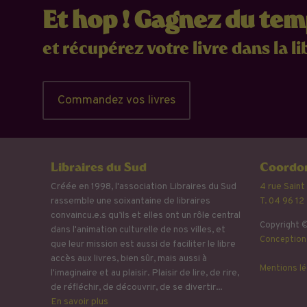
Et hop ! Gagnez du te
et récupérez votre livre dans la li
Commandez vos livres
Libraires du Sud
Coordon
Créée en 1998, l'association Libraires du Sud
4 rue Saint
rassemble une soixantaine de libraires
T. 04 96 12
convaincu.e.s qu’ils et elles ont un rôle central
Copyright ©
dans l'animation culturelle de nos villes, et
Conception 
que leur mission est aussi de faciliter le libre
accès aux livres, bien sûr, mais aussi à
Mentions lé
l'imaginaire et au plaisir. Plaisir de lire, de rire,
de réfléchir, de découvrir, de se divertir...
En savoir plus