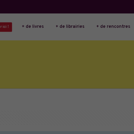
+ de livres
+ de librairies
+ de rencontres
 ici !