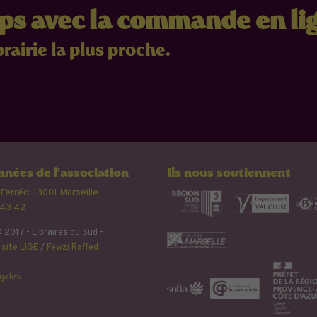
mps avec la commande en li
brairie la plus proche.
nées de l'association
Ils nous soutiennent
 Ferréol 13001 Marseille
 43 42
 2017 - Libraires du Sud -
site LIGE
/
Fewzi Raffed
gales