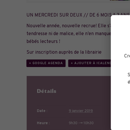
UN MERCREDI SUR DEUX // DE 6 MOIS A 3 ANS
Nouvelle année, nouvelle recrue! Elle s’appelle S
tendresse ni de malice, elle n’en manque pas pou
bébés lecteurs !
Sur inscription auprès de la librairie
Cr
+ GOOGLE AGENDA
+ AJOUTER À ICALENDAR
S
é
Détails
Date :
9 janvier 2019
Heure :
9h30 --> 10h30