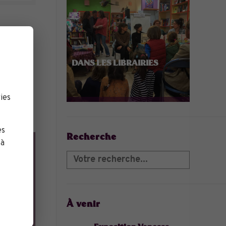
ni de
de nos
DANS LES LIBRAIRIES
ies
es
Recherche
 à
À venir