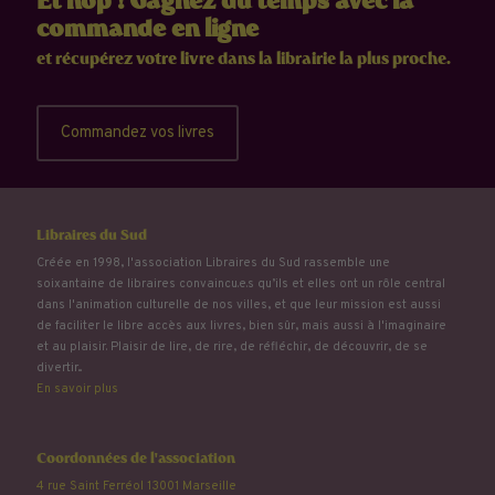
Et hop ! Gagnez du temps avec la
commande en ligne
et récupérez votre livre dans la librairie la plus proche.
Commandez vos livres
Libraires du Sud
Créée en 1998, l'association Libraires du Sud rassemble une
soixantaine de libraires convaincu.e.s qu’ils et elles ont un rôle central
dans l'animation culturelle de nos villes, et que leur mission est aussi
de faciliter le libre accès aux livres, bien sûr, mais aussi à l'imaginaire
et au plaisir. Plaisir de lire, de rire, de réfléchir, de découvrir, de se
divertir...
En savoir plus
Coordonnées de l'association
4 rue Saint Ferréol 13001 Marseille