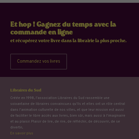
Et hop ! Gagnez du temps avec la
commande en ligne
et récupérez votre livre dans la librairie la plus proche.
Commandez vos livres
Libraires du Sud
Créée en 1998, l'association Libraires du Sud rassemble une
soixantaine de libraires convaincu.e.s qu’ils et elles ont un rôle central
dans l'animation culturelle de nos villes, et que leur mission est aussi
de faciliter le libre accès aux livres, bien sûr, mais aussi à l'imaginaire
et au plaisir. Plaisir de lire, de rire, de réfléchir, de découvrir, de se
divertir...
En savoir plus