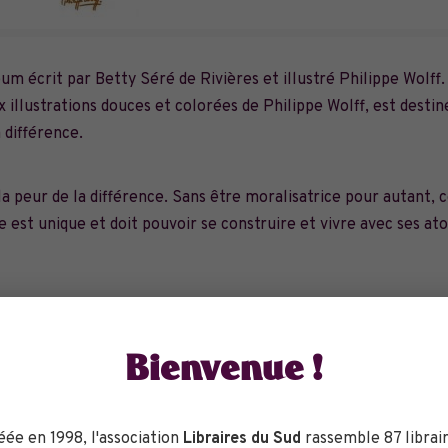
bum écrit par Betty Séré de Rivières et illustré Philippe Wolff.
 illustrations douces et colorées de Philippe Wolff, est desti
a différence.
la peur de la différence. Sans être moralisatrice pour autant, 
 est unique et doit pouvoir se construire et vivre avec ses at
Bienvenue !
eu
éée en 1998, l'association
Libraires du Sud
rassemble 87 librair