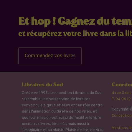
Et hop ! Gagnez du te
et récupérez votre livre dans la li
Commandez vos livres
Libraires du Sud
Coordon
Créée en 1998, l'association Libraires du Sud
4 rue Saint
rassemble une soixantaine de libraires
T. 04 96 12
convaincu.e.s qu’ils et elles ont un rôle central
Copyright ©
dans l'animation culturelle de nos villes, et
Conception 
que leur mission est aussi de faciliter le libre
accès aux livres, bien sûr, mais aussi à
Mentions lé
l'imaginaire et au plaisir. Plaisir de lire, de rire,