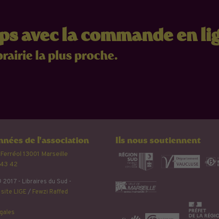
mps avec la commande en li
brairie la plus proche.
nées de l'association
Ils nous soutiennent
 Ferréol 13001 Marseille
 43 42
 2017 - Libraires du Sud -
site LIGE
/
Fewzi Raffed
gales