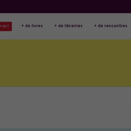
+ de livres
+ de librairies
+ de rencontres
 ici !