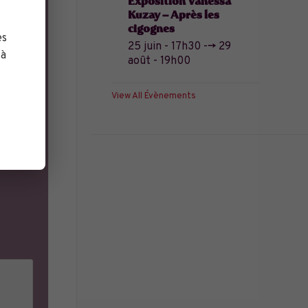
Exposition Vanessa
Kuzay – Après les
cigognes
es
25 juin - 17h30
-->
29
 à
août - 19h00
View All Évènements