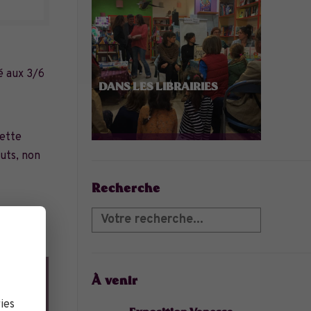
né aux 3/6
DANS LES LIBRAIRIES
cette
outs, non
Recherche
À venir
ies