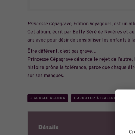
Princesse Cépagrave,
Edition Voyageurs, est un al
Cet album, écrit par Betty Séré de Rivières et aux
ans avec pour désir de sensibiliser les enfants à l
Être différent, c’est pas grave…
Princesse Cépagrave dénonce le rejet de l’autre, 
histoire prône la tolérance, parce que chaque être
sur ses manques.
+ GOOGLE AGENDA
+ AJOUTER À ICALENDAR
Détails
Li
Cr