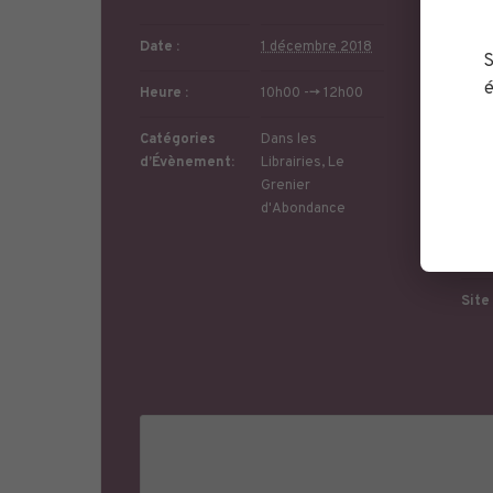
Date :
1 décembre 2018
S
é
Heure :
10h00 --> 12h00
Catégories
Dans les
d’Évènement:
Librairies
,
Le
Grenier
d'Abondance
Télé
Site 