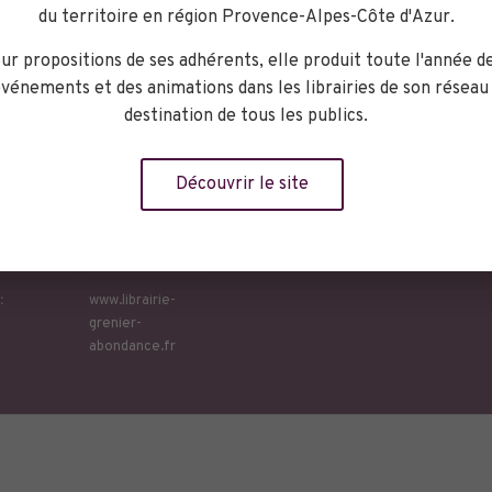
du territoire en région Provence-Alpes-Côte d'Azur.
Librairie Le
ur propositions de ses adhérents, elle produit toute l'année d
Grenier
vénements et des animations dans les librairies de son réseau
d’Abondance
destination de tous les publics.
38, rue Moutin
Salon de
Découvrir le site
Provence
,
13300
+ Google Map
phone :
04 90 58 36 40
:
www.librairie-
grenier-
abondance.fr