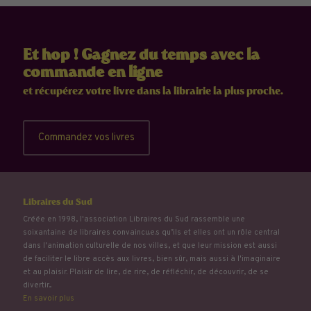
Et hop ! Gagnez du temps avec la
commande en ligne
et récupérez votre livre dans la librairie la plus proche.
Commandez vos livres
Libraires du Sud
Créée en 1998, l'association Libraires du Sud rassemble une
soixantaine de libraires convaincu.e.s qu’ils et elles ont un rôle central
dans l'animation culturelle de nos villes, et que leur mission est aussi
de faciliter le libre accès aux livres, bien sûr, mais aussi à l'imaginaire
et au plaisir. Plaisir de lire, de rire, de réfléchir, de découvrir, de se
divertir...
En savoir plus