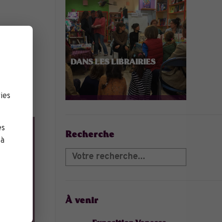
DANS LES LIBRAIRIES
 du
ies
es
Recherche
 à
À venir