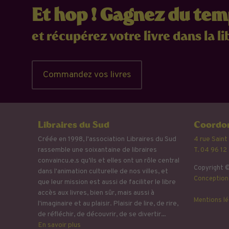
Et hop ! Gagnez du te
et récupérez votre livre dans la li
Commandez vos livres
Libraires du Sud
Coordon
Créée en 1998, l'association Libraires du Sud
4 rue Saint
rassemble une soixantaine de libraires
T. 04 96 12
convaincu.e.s qu’ils et elles ont un rôle central
Copyright ©
dans l'animation culturelle de nos villes, et
Conception 
que leur mission est aussi de faciliter le libre
accès aux livres, bien sûr, mais aussi à
Mentions lé
l'imaginaire et au plaisir. Plaisir de lire, de rire,
de réfléchir, de découvrir, de se divertir...
En savoir plus