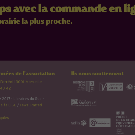
mps avec la commande en li
brairie la plus proche.
nées de l'association
Ils nous soutiennent
 Ferréol 13001 Marseille
 43 42
 2017 - Libraires du Sud -
site LIGE
/
Fewzi Raffed
gales