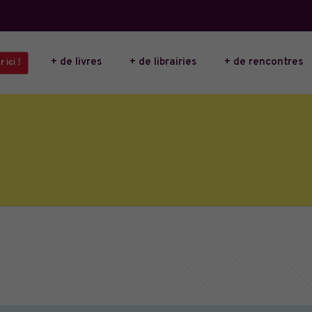
+ de livres
+ de librairies
+ de rencontres
 ici !