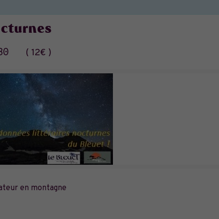
octurnes
30
12€
ateur en montagne