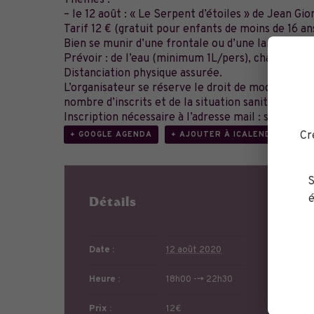
Thèmes :
– le 12 août : « Le Serpent d’étoiles » de Jean Gio
Tarif 12 € (gratuit pour enfants de moins de 16 ans
Bien se munir d’une frontale ou d’une lampe torc
Prévoir : de l’eau (minimum 1L/pers), chaussures
Distanciation physique assurée.
L’organisateur se réserve le droit de modifier ou
nombre d’inscrits et de la situation sanitaire.
Inscription nécessaire à l’adresse mail : sabine.l
Cr
+ GOOGLE AGENDA
+ AJOUTER À ICALENDAR
S
é
Détails
Li
Date :
12 août 2020
Heure :
18h00 --> 22h30
Prix :
12€