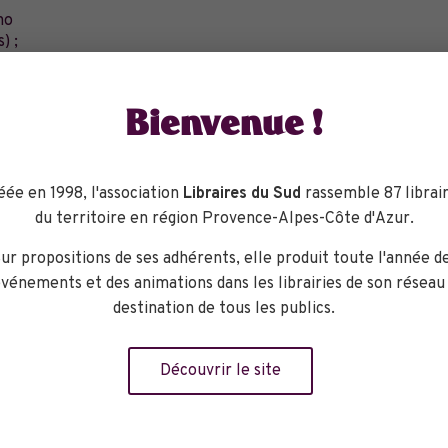
no
) ;
he !
 de marche, vêtement chaud / de pluie.
Bienvenue !
 d’annuler la randonnée en fonction des conditions climatiques,
ebleuet@orange.fr
éée en 1998, l'association
Libraires du Sud
rassemble 87 librair
du territoire en région Provence-Alpes-Côte d'Azur.
ur propositions de ses adhérents, elle produit toute l'année d
vénements et des animations dans les librairies de son réseau
eu
destination de tous les publics.
Découvrir le site