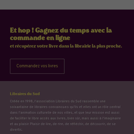
Et hop ! Gagnez du temps avec la
commande en ligne
et récupérez votre livre dans la librairie la plus proche.
Commandez vos livres
Libraires du Sud
Créée en 1998, l'association Libraires du Sud rassemble une
soixantaine de libraires convaincu.e.s qu’ils et elles ont un rôle central
dans l'animation culturelle de nos villes, et que leur mission est aussi
de faciliter le libre accès aux livres, bien sûr, mais aussi à l'imaginaire
et au plaisir. Plaisir de lire, de rire, de réfléchir, de découvrir, de se
divertir...