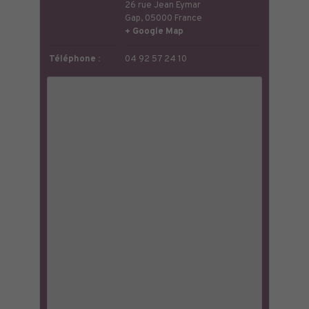
26 rue Jean Eymar
Gap
,
05000
France
+ Google Map
Téléphone :
04 92 57 24 10