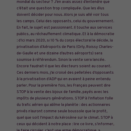
mondial du secteur ? J’en avais assez d’entendre que
c’était une question trop compliquée. Que les élus
doivent décider pour nous. Alors je suis allé voir tous
les camps. Celui des opposants, celui du gouvernement.
En fait, le sujet est passionnant. Il touche aux services
publics, au réchauffement climatique. Et à la démocratie
: d’ici mars 2020, si 10 % du corps électoral le décide, la
privatisation d’Aéroports de Paris (Orly, Roissy Charles-
de-Gaulle et une dizaine d’autres aéroports) sera
soumise à référendum. Sinon la vente sera lancée.
Encore faudrait-il que les électeurs
soient au courant.
Ces derniers mois, j’ai croisé des pelletées d’opposants
à la privatisation d’ADP qui en avaient à peine entendu
parler. Pour la première fois, les Français peuvent dire
STOP à la vente des bijoux de famille, payés avec les
impôts de plusieurs générations. STOP à l’inflation folle
du trafic aérien qui abîme la planète : des actionnaires
privés n’auront comme seule boussole que le profit,
quel que soit l’impact du kérosène sur le climat. STOP à
ceux qui décident à notre place : lire ce livre, s’informer,
le faire circuler, c’est une arme démocratique. »