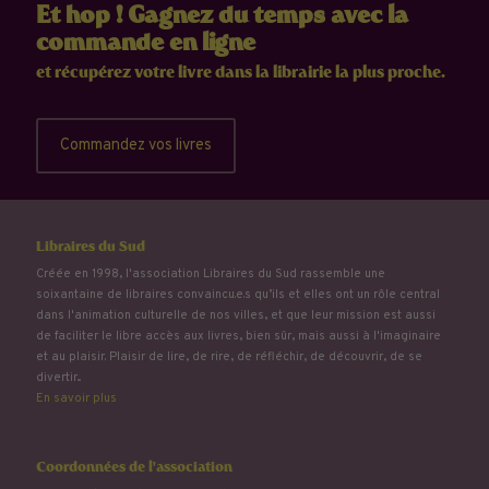
Et hop ! Gagnez du temps avec la
commande en ligne
et récupérez votre livre dans la librairie la plus proche.
Commandez vos livres
Libraires du Sud
Créée en 1998, l'association Libraires du Sud rassemble une
soixantaine de libraires convaincu.e.s qu’ils et elles ont un rôle central
dans l'animation culturelle de nos villes, et que leur mission est aussi
de faciliter le libre accès aux livres, bien sûr, mais aussi à l'imaginaire
et au plaisir. Plaisir de lire, de rire, de réfléchir, de découvrir, de se
divertir...
En savoir plus
Coordonnées de l'association