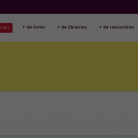
+ de livres
+ de librairies
+ de rencontres
 ici !