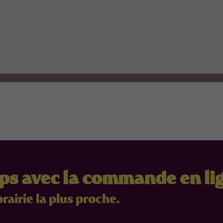
mps avec la commande en li
brairie la plus proche.