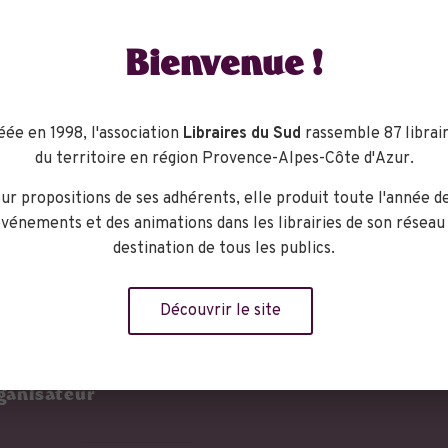
Bienvenue !
éée en 1998, l'association
Libraires du Sud
rassemble 87 librair
du territoire en région Provence-Alpes-Côte d'Azur.
re !): rencontre exceptionnelle avec le grand auteur américain
ur propositions de ses adhérents, elle produit toute l'année d
» et avec Oliver GALLMEISTER, fondateur de éditions du même
vénements et des animations dans les librairies de son réseau
ra fermé dans la journée (jour férié) mais ouvrira à 17H30 pour
destination de tous les publics.
Découvrir le site
ganisateur