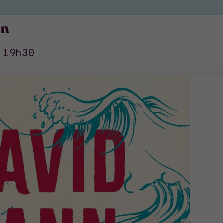
nn
>
19h30