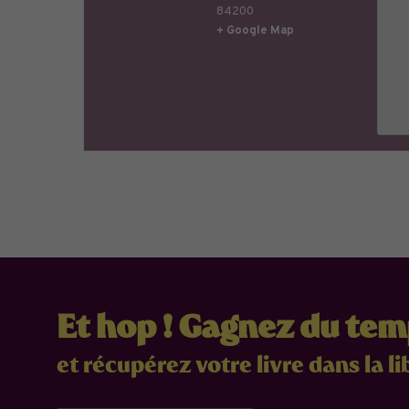
84200
+ Google Map
Et hop ! Gagnez du te
et récupérez votre livre dans la li