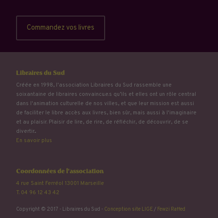
Commandez vos livres
Libraires du Sud
Créée en 1998, l'association Libraires du Sud rassemble une
soixantaine de libraires convaincu.e.s qu’ils et elles ont un rôle central
dans l'animation culturelle de nos villes, et que leur mission est aussi
de faciliter le libre accès aux livres, bien sûr, mais aussi à l'imaginaire
et au plaisir. Plaisir de lire, de rire, de réfléchir, de découvrir, de se
divertir...
En savoir plus
Coordonnées de l'association
4 rue Saint Ferréol 13001 Marseille
T. 04 96 12 43 42
Copyright © 2017 - Libraires du Sud -
Conception site LIGE
/
Fewzi Raffed