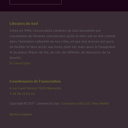
Libraires du Sud
Créée en 1998, l'association Libraires du Sud rassemble une
soixantaine de libraires convaincu.e.s qu’ils et elles ont un rôle central
dans l'animation culturelle de nos villes, et que leur mission est aussi
de faciliter le libre accès aux livres, bien sûr, mais aussi à l'imaginaire
et au plaisir. Plaisir de lire, de rire, de réfléchir, de découvrir, de se
divertir...
En savoir plus
Coordonnées de l'association
4 rue Saint Ferréol 13001 Marseille
T. 04 96 12 43 42
Copyright © 2017 - Libraires du Sud -
Conception site LIGE
/
Fewzi Raffed
Mentions légales