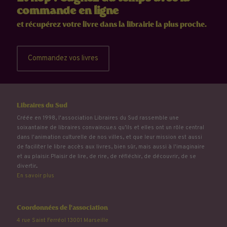
commande en ligne
et récupérez votre livre dans la librairie la plus proche.
Commandez vos livres
Libraires du Sud
Créée en 1998, l'association Libraires du Sud rassemble une
soixantaine de libraires convaincu.e.s qu’ils et elles ont un rôle central
dans l'animation culturelle de nos villes, et que leur mission est aussi
de faciliter le libre accès aux livres, bien sûr, mais aussi à l'imaginaire
et au plaisir. Plaisir de lire, de rire, de réfléchir, de découvrir, de se
divertir...
En savoir plus
Coordonnées de l'association
4 rue Saint Ferréol 13001 Marseille