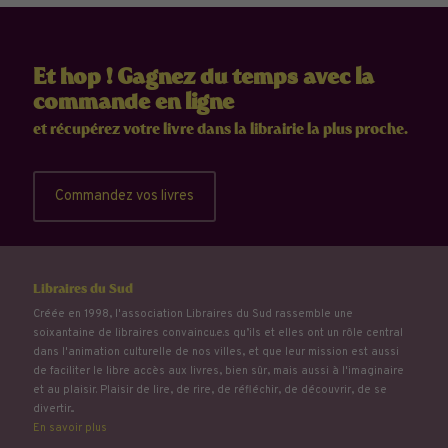
Et hop ! Gagnez du temps avec la
commande en ligne
et récupérez votre livre dans la librairie la plus proche.
Commandez vos livres
Libraires du Sud
Créée en 1998, l'association Libraires du Sud rassemble une
soixantaine de libraires convaincu.e.s qu’ils et elles ont un rôle central
dans l'animation culturelle de nos villes, et que leur mission est aussi
de faciliter le libre accès aux livres, bien sûr, mais aussi à l'imaginaire
et au plaisir. Plaisir de lire, de rire, de réfléchir, de découvrir, de se
divertir...
En savoir plus