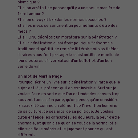
olympique ?
Et si on arrêtait de penser qu’il y a une seule manière de
faire l’amour ?
Et si on envoyait balader les normes sexuelles ?
Et si les mecs se sentaient un peu méfiants d’être des
mecs ?
Et si l’ONU décrétait un moratoire sur la pénétration ?
Et si la pénétration aussi était politique ?désormais
traditionnel apéritif de rentrée littéraire où vos fidèles
libraires vous font partager la substantifique moelle de
leurs lectures d’hiver autour d’un buffet et d’un bon
verre de vin!
Un mot de Martin Page
Pourquoi écrire un livre sur la pénétration ? Parce que le
sujet est là, si présent qu’il en est invisible. Surtout je
voulais faire en sorte que l’on entende des choses trop
souvent tues, qu’on parle, qu’on pense, qu’on considère
la sexualité comme un élément de l’invention humaine,
de sa culture, de ses arts, de sa politique. Je voulais
qu’on entende les difficultés, les douleurs, la peur d’être
anormal·e, et qu’on dise qu’on se fout de la normalité si
elle signifie le mépris et le jugement pour ce qui est
différent.