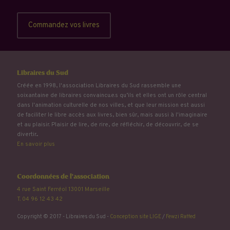
Commandez vos livres
Libraires du Sud
Créée en 1998, l'association Libraires du Sud rassemble une
soixantaine de libraires convaincu.e.s qu’ils et elles ont un rôle central
dans l'animation culturelle de nos villes, et que leur mission est aussi
de faciliter le libre accès aux livres, bien sûr, mais aussi à l'imaginaire
et au plaisir. Plaisir de lire, de rire, de réfléchir, de découvrir, de se
divertir...
En savoir plus
Coordonnées de l'association
4 rue Saint Ferréol 13001 Marseille
T. 04 96 12 43 42
Copyright © 2017 - Libraires du Sud -
Conception site LIGE
/
Fewzi Raffed